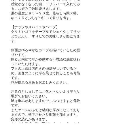
感覚がなくなった頃、ドリッパーで入れてみ
る。お好みで数回繰り返します。
湯の温度は８５～９０度、蒸らし時間30秒。
ゆっくりと少しずつ注いで香りを出す。
【ナッツやスパイスやハーブ】
クルミやゴマをテーブルでシェイクしてサッ
とひとふり、すりたての美味しさが際立ちま
す。
側面はゆるやかなカーブを描いているため握
りやすく、
振ると内部で球が移動する不思議な感覚味わ
っていただけます。
フタの上部は内向きの傾斜がついているた
め、画像のように球を乗せて飾ることも可能
です。
球が揺れる景色もお楽しみください。
注意点としましては、落とさないよう平らな
場所でお使いください。
球は重みがありますので、ぶつけますと危険
です。
またケースのふちは繊細な厚みになっており
ますので、落下させたり衝撃を加えますと、
変形の恐れがあります。
小さなお子様の手で遊ばれることのないよう
お気を付けください。