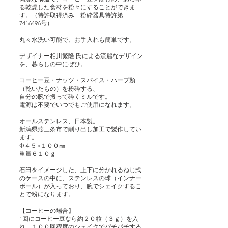
る乾燥した食材を粉々にすることができま
す。（特許取得済み 粉砕器具特許第
7416496号）
丸々水洗い可能で、お手入れも簡単です。
デザイナー相川繁隆 氏による流麗なデザイン
を、暮らしの中にぜひ。
コーヒー豆・ナッツ・スパイス・ハーブ類
（乾いたもの）を粉砕する、
自分の腕で振って砕くミルです。
電源は不要でいつでもご使用になれます。
オールステンレス、日本製。
新潟県燕三条市で削り出し加工で製作してい
ます。
Φ４５×１００㎜
重量６１０ｇ
石臼をイメージした、上下に分かれるねじ式
のケースの中に、ステンレスの球（インナー
ボール）が入っており、腕でシェイクするこ
とで粉になります。
【コーヒーの場合】
1回にコーヒー豆なら約２０粒（３ｇ）を入
れ、１００回程度のシェイクでパチパチする