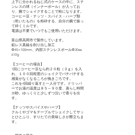
上下に分かれるねじ式のケースの中に、ステ
ンレスの球（インナーボール）が入ってお
り、腕でシェイクすることで粉になります。
コーヒー豆・ナッツ・スパイス・ハーブ類
（乾いたもの）を粉砕する、自分の腕で振っ
て砕くミルです。
電源は不要でいつでもご使用いただけます。
富山県高岡市で製作しています。
鉛レス真鍮を削り出し加工
Φ45×100mm、内部ステンレスボールΦ30㎜
610g
【コーヒーの場合】
1回にコーヒー豆なら約２０粒（３ｇ）を入
れ、１００回程度のシェイクでパチパチする
感覚がなくなるころが挽きごろです。
これを4回繰り返すと一人分です。ドリッパ
ーでお湯の温度は８５～９０度、蒸らし時間
30秒。ゆっくりと少しずつ注いで香りを出
す。
【ナッツやスパイスやハーブ】
クルミやゴマをテーブルでシェイクしてサッ
とひとふり、すりたての美味しさが際立ちま
す。