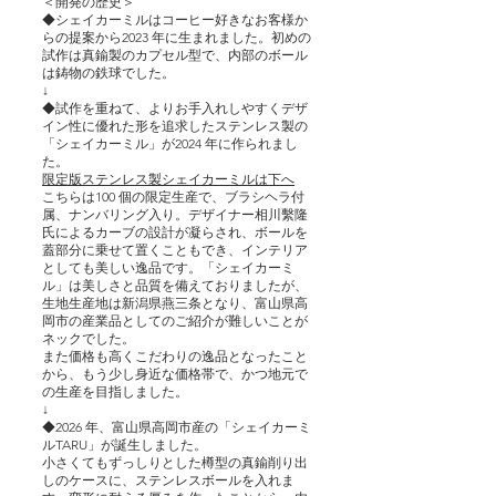
＜開発の歴史＞
◆シェイカーミルはコーヒー好きなお客様か
らの提案から2023 年に生まれました。初めの
試作は真鍮製のカプセル型で、内部のボール
は鋳物の鉄球でした。
↓
◆試作を重ねて、よりお手入れしやすくデザ
イン性に優れた形を追求したステンレス製の
「シェイカーミル」が2024 年に作られまし
た。
限定版ステンレス製シェイカーミルは下へ
こちらは100 個の限定生産で、ブラシヘラ付
属、ナンバリング入り。デザイナー相川繫隆
氏によるカーブの設計が凝らされ、ボールを
蓋部分に乗せて置くこともでき、インテリア
としても美しい逸品です。「シェイカーミ
ル」は美しさと品質を備えておりましたが、
生地生産地は新潟県燕三条となり、富山県高
岡市の産業品としてのご紹介が難しいことが
ネックでした。
また価格も高くこだわりの逸品となったこと
から、もう少し身近な価格帯で、かつ地元で
の生産を目指しました。
↓
◆2026 年、富山県高岡市産の「シェイカーミ
ルTARU」が誕生しました。
小さくてもずっしりとした樽型の真鍮削り出
しのケースに、ステンレスボールを入れま