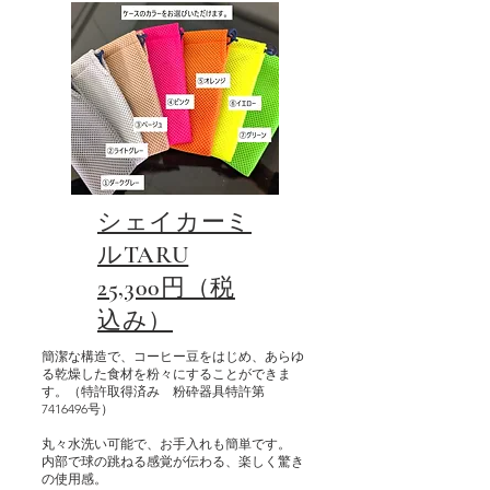
​シェイカーミ
ルTARU
​25,300円（税
込み）
簡潔な構造で、コーヒー豆をはじめ、あらゆ
る乾燥した食材を粉々にすることができま
す。（特許取得済み 粉砕器具特許第
7416496号）
丸々水洗い可能で、お手入れも簡単です。
内部で球の跳ねる感覚が伝わる、楽しく驚き
の使用感。